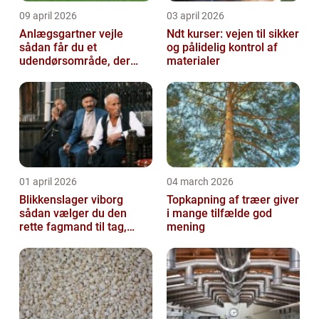
09 april 2026
03 april 2026
Anlægsgartner vejle
Ndt kurser: vejen til sikker
sådan får du et
og pålidelig kontrol af
udendørsområde, der
materialer
holder i mange år
01 april 2026
04 march 2026
Blikkenslager viborg
Topkapning af træer giver
sådan vælger du den
i mange tilfælde god
rette fagmand til tag,
mening
facade og vvs