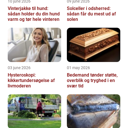
10 june 2026
09 june 2026
Vinterjakke til hund:
Solceller i odsherred:
sådan holder du din hund
sådan får du mest ud af
varm og tør hele vinteren
solen
03 june 2026
01 may 2026
Hysteroskopi:
Bedemand tønder støtte,
kikkertundersøgelse af
overblik og tryghed i en
livmoderen
svær tid