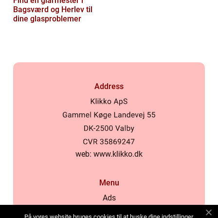
Find en glarmester i
Bagsværd og Herlev til
dine glasproblemer
Address
web:
www.klikko.dk
Menu
Ads
About Us
På vores website bruges cookies til at huske dine indstillinger,