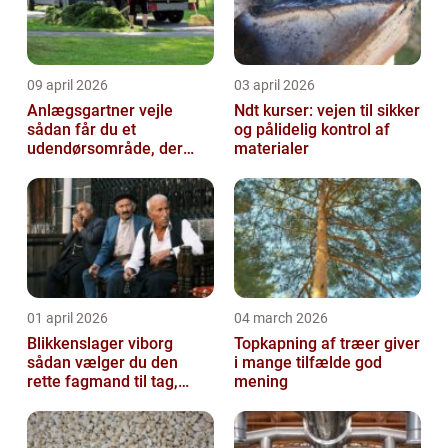
09 april 2026
03 april 2026
Anlægsgartner vejle
Ndt kurser: vejen til sikker
sådan får du et
og pålidelig kontrol af
udendørsområde, der
materialer
holder i mange år
01 april 2026
04 march 2026
Blikkenslager viborg
Topkapning af træer giver
sådan vælger du den
i mange tilfælde god
rette fagmand til tag,
mening
facade og vvs