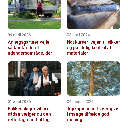
09 april 2026
03 april 2026
Anlægsgartner vejle
Ndt kurser: vejen til sikker
sådan får du et
og pålidelig kontrol af
udendørsområde, der
materialer
holder i mange år
01 april 2026
04 march 2026
Blikkenslager viborg
Topkapning af træer giver
sådan vælger du den
i mange tilfælde god
rette fagmand til tag,
mening
facade og vvs