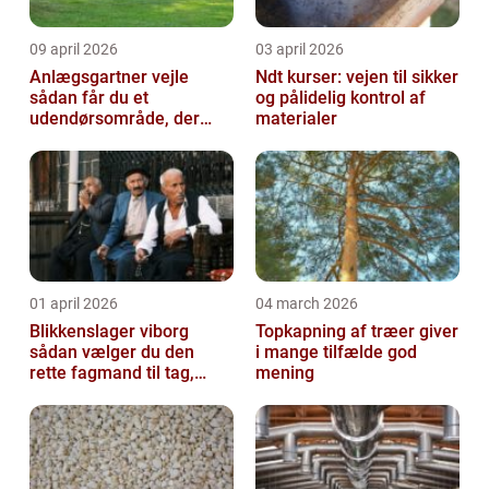
09 april 2026
03 april 2026
Anlægsgartner vejle
Ndt kurser: vejen til sikker
sådan får du et
og pålidelig kontrol af
udendørsområde, der
materialer
holder i mange år
01 april 2026
04 march 2026
Blikkenslager viborg
Topkapning af træer giver
sådan vælger du den
i mange tilfælde god
rette fagmand til tag,
mening
facade og vvs