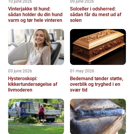
10 june 2026
09 june 2026
Vinterjakke til hund:
Solceller i odsherred:
sådan holder du din hund
sådan får du mest ud af
varm og tør hele vinteren
solen
03 june 2026
01 may 2026
Hysteroskopi:
Bedemand tønder støtte,
kikkertundersøgelse af
overblik og tryghed i en
livmoderen
svær tid