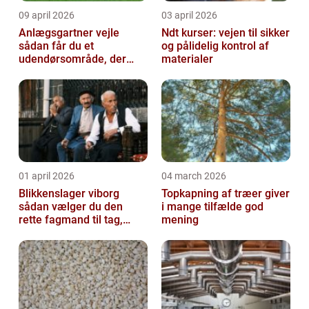
09 april 2026
03 april 2026
Anlægsgartner vejle
Ndt kurser: vejen til sikker
sådan får du et
og pålidelig kontrol af
udendørsområde, der
materialer
holder i mange år
01 april 2026
04 march 2026
Blikkenslager viborg
Topkapning af træer giver
sådan vælger du den
i mange tilfælde god
rette fagmand til tag,
mening
facade og vvs