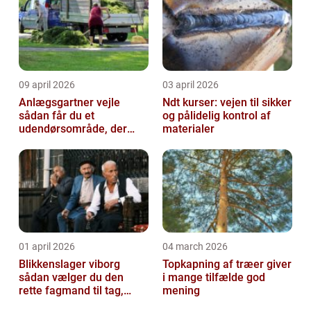
09 april 2026
03 april 2026
Anlægsgartner vejle
Ndt kurser: vejen til sikker
sådan får du et
og pålidelig kontrol af
udendørsområde, der
materialer
holder i mange år
01 april 2026
04 march 2026
Blikkenslager viborg
Topkapning af træer giver
sådan vælger du den
i mange tilfælde god
rette fagmand til tag,
mening
facade og vvs