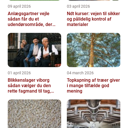
09 april 2026
03 april 2026
Anlægsgartner vejle
Ndt kurser: vejen til sikker
sådan får du et
og pålidelig kontrol af
udendørsområde, der
materialer
holder i mange år
01 april 2026
04 march 2026
Blikkenslager viborg
Topkapning af træer giver
sådan vælger du den
i mange tilfælde god
rette fagmand til tag,
mening
facade og vvs