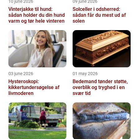
10 june 2026
09 june 2026
Vinterjakke til hund:
Solceller i odsherred:
sådan holder du din hund
sådan får du mest ud af
varm og tør hele vinteren
solen
03 june 2026
01 may 2026
Hysteroskopi:
Bedemand tønder støtte,
kikkertundersøgelse af
overblik og tryghed i en
livmoderen
svær tid