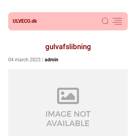
ULVECO.
dk
gulvafslibning
04 march 2023
admin