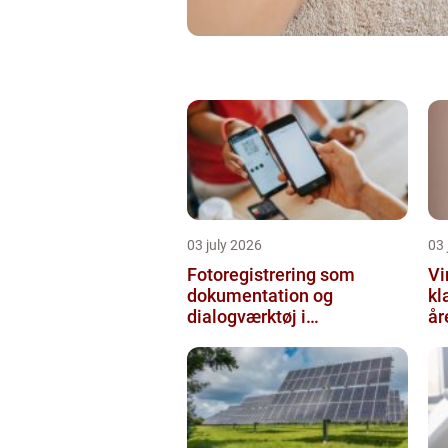
03 july 2026
03 
Fotoregistrering som
Vi
dokumentation og
kl
dialogværktøj i
år
byggeprojekter