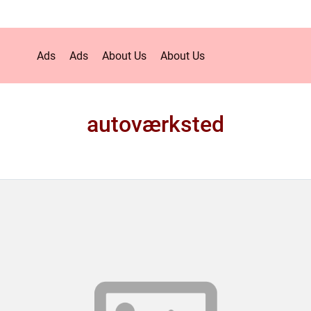
Ads
Ads
About Us
About Us
autoværksted