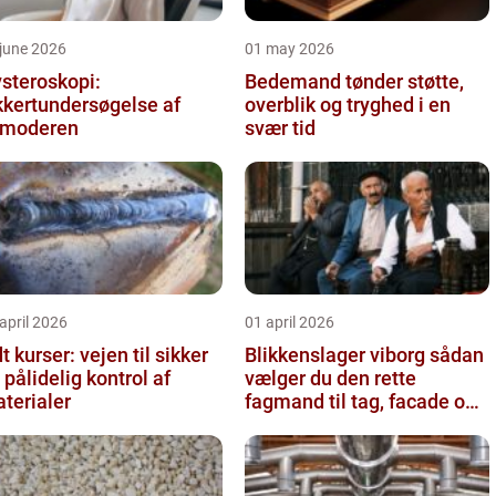
june 2026
01 may 2026
steroskopi:
Bedemand tønder støtte,
kkertundersøgelse af
overblik og tryghed i en
vmoderen
svær tid
april 2026
01 april 2026
t kurser: vejen til sikker
Blikkenslager viborg sådan
 pålidelig kontrol af
vælger du den rette
terialer
fagmand til tag, facade og
vvs