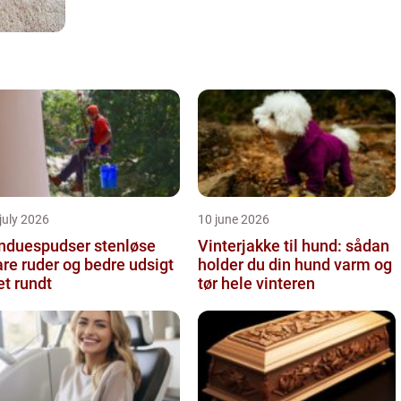
july 2026
10 june 2026
nduespudser stenløse
Vinterjakke til hund: sådan
are ruder og bedre udsigt
holder du din hund varm og
et rundt
tør hele vinteren