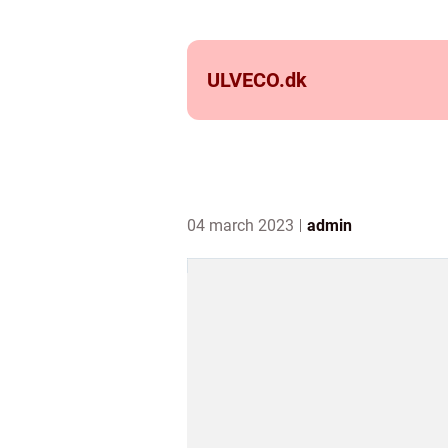
ULVECO.
dk
04 march 2023
admin