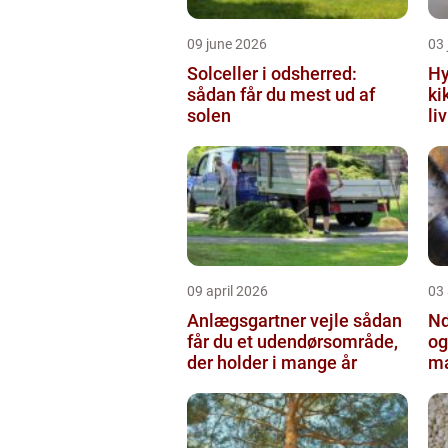
09 june 2026
03 
Solceller i odsherred:
Hy
sådan får du mest ud af
ki
solen
li
09 april 2026
03 
Anlægsgartner vejle sådan
Nd
får du et udendørsområde,
og
der holder i mange år
ma