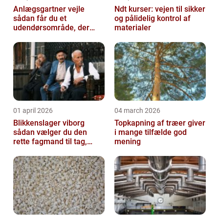
Anlægsgartner vejle
Ndt kurser: vejen til sikker
sådan får du et
og pålidelig kontrol af
udendørsområde, der
materialer
holder i mange år
01 april 2026
04 march 2026
Blikkenslager viborg
Topkapning af træer giver
sådan vælger du den
i mange tilfælde god
rette fagmand til tag,
mening
facade og vvs