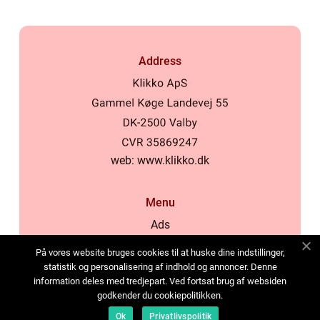
Address
web:
www.klikko.dk
Menu
Ads
About Us
På vores website bruges cookies til at huske dine indstillinger,
Cookies
statistik og personalisering af indhold og annoncer. Denne
information deles med tredjepart. Ved fortsat brug af websiden
Contact
godkender du cookiepolitikken.
Sitemap
Ok
Privatlivspolitik