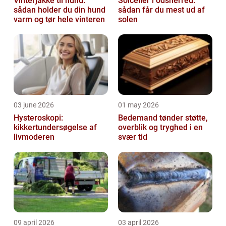
Vinterjakke til hund:
Solceller i odsherred:
sådan holder du din hund
sådan får du mest ud af
varm og tør hele vinteren
solen
03 june 2026
01 may 2026
Hysteroskopi:
Bedemand tønder støtte,
kikkertundersøgelse af
overblik og tryghed i en
livmoderen
svær tid
09 april 2026
03 april 2026