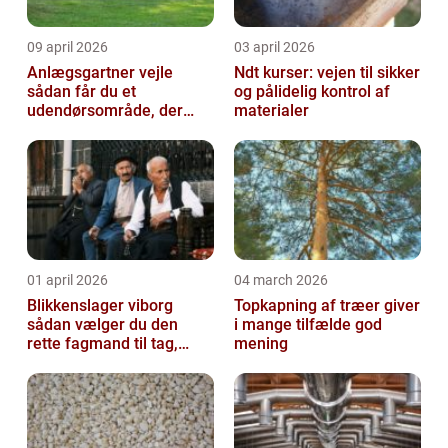
09 april 2026
03 april 2026
Anlægsgartner vejle
Ndt kurser: vejen til sikker
sådan får du et
og pålidelig kontrol af
udendørsområde, der
materialer
holder i mange år
01 april 2026
04 march 2026
Blikkenslager viborg
Topkapning af træer giver
sådan vælger du den
i mange tilfælde god
rette fagmand til tag,
mening
facade og vvs