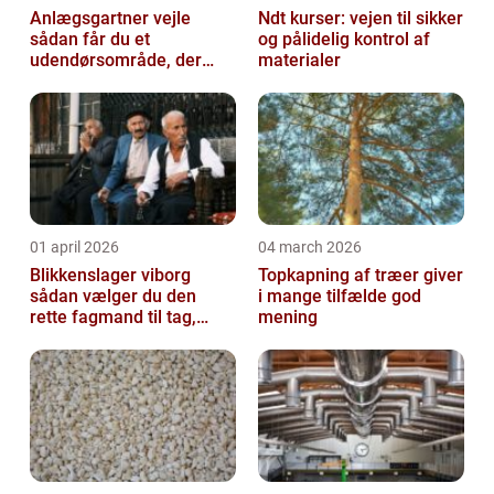
Anlægsgartner vejle
Ndt kurser: vejen til sikker
sådan får du et
og pålidelig kontrol af
udendørsområde, der
materialer
holder i mange år
01 april 2026
04 march 2026
Blikkenslager viborg
Topkapning af træer giver
sådan vælger du den
i mange tilfælde god
rette fagmand til tag,
mening
facade og vvs