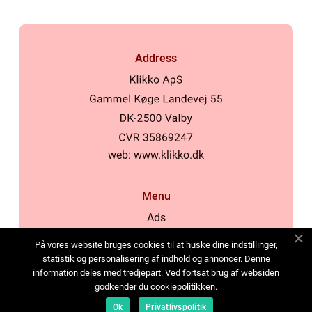
Address
web:
www.klikko.dk
Menu
Ads
About Us
På vores website bruges cookies til at huske dine indstillinger,
Cookies
statistik og personalisering af indhold og annoncer. Denne
information deles med tredjepart. Ved fortsat brug af websiden
Contact
godkender du cookiepolitikken.
Sitemap
Ok
Privatlivspolitik