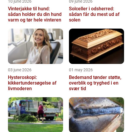
10 june 2026
09 june 2026
Vinterjakke til hund:
Solceller i odsherred:
sådan holder du din hund
sådan får du mest ud af
varm og tør hele vinteren
solen
03 june 2026
01 may 2026
Hysteroskopi:
Bedemand tønder støtte,
kikkertundersøgelse af
overblik og tryghed i en
livmoderen
svær tid