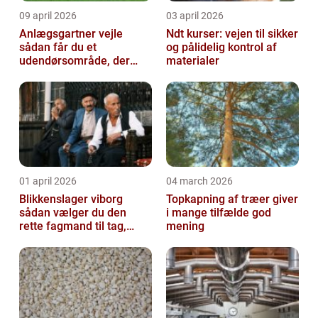
09 april 2026
03 april 2026
Anlægsgartner vejle
Ndt kurser: vejen til sikker
sådan får du et
og pålidelig kontrol af
udendørsområde, der
materialer
holder i mange år
01 april 2026
04 march 2026
Blikkenslager viborg
Topkapning af træer giver
sådan vælger du den
i mange tilfælde god
rette fagmand til tag,
mening
facade og vvs