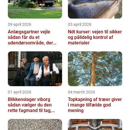
09 april 2026
03 april 2026
Anlægsgartner vejle
Ndt kurser: vejen til sikker
sådan får du et
og pålidelig kontrol af
udendørsområde, der
materialer
holder i mange år
01 april 2026
04 march 2026
Blikkenslager viborg
Topkapning af træer giver
sådan vælger du den
i mange tilfælde god
rette fagmand til tag,
mening
facade og vvs