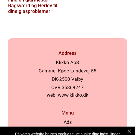
Bagsværd og Herlev til
dine glasproblemer
Address
web:
www.klikko.dk
Menu
Ads
About Us
På vores website bruges cookies til at huske dine indstillinger,