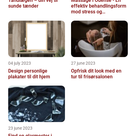
Tandlægen – din vej til
Massage i Odense - En
sunde tænder
effektiv behandlingsform
mod stress og
spændinger
04 july 2023
27 june 2023
Design personlige
Opfrisk dit look med en
plakater til dit hjem
tur til frisørsalonen
23 june 2023
Find en glarmester i