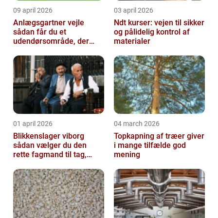
09 april 2026
03 april 2026
Anlægsgartner vejle
Ndt kurser: vejen til sikker
sådan får du et
og pålidelig kontrol af
udendørsområde, der
materialer
holder i mange år
01 april 2026
04 march 2026
Blikkenslager viborg
Topkapning af træer giver
sådan vælger du den
i mange tilfælde god
rette fagmand til tag,
mening
facade og vvs