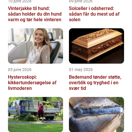
10 june 2026
09 june 2026
Vinterjakke til hund:
Solceller i odsherred:
sådan holder du din hund
sådan får du mest ud af
varm og tør hele vinteren
solen
03 june 2026
01 may 2026
Hysteroskopi:
Bedemand tønder støtte,
kikkertundersøgelse af
overblik og tryghed i en
livmoderen
svær tid