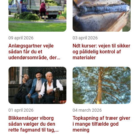
09 april 2026
03 april 2026
Anlægsgartner vejle
Ndt kurser: vejen til sikker
sådan får du et
og pålidelig kontrol af
udendørsområde, der
materialer
holder i mange år
01 april 2026
04 march 2026
Blikkenslager viborg
Topkapning af træer giver
sådan vælger du den
i mange tilfælde god
rette fagmand til tag,
mening
facade og vvs