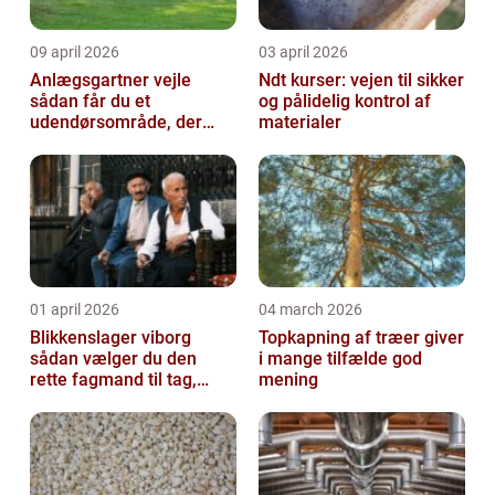
09 april 2026
03 april 2026
Anlægsgartner vejle
Ndt kurser: vejen til sikker
sådan får du et
og pålidelig kontrol af
udendørsområde, der
materialer
holder i mange år
01 april 2026
04 march 2026
Blikkenslager viborg
Topkapning af træer giver
sådan vælger du den
i mange tilfælde god
rette fagmand til tag,
mening
facade og vvs