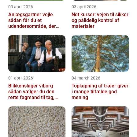
09 april 2026
03 april 2026
Anlægsgartner vejle
Ndt kurser: vejen til sikker
sådan får du et
og pålidelig kontrol af
udendørsområde, der
materialer
holder i mange år
01 april 2026
04 march 2026
Blikkenslager viborg
Topkapning af træer giver
sådan vælger du den
i mange tilfælde god
rette fagmand til tag,
mening
facade og vvs