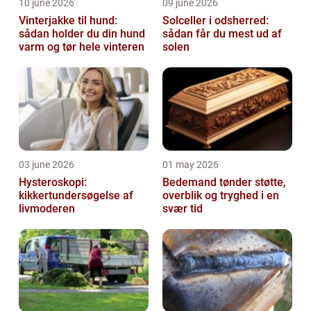
10 june 2026
09 june 2026
Vinterjakke til hund:
Solceller i odsherred:
sådan holder du din hund
sådan får du mest ud af
varm og tør hele vinteren
solen
03 june 2026
01 may 2026
Hysteroskopi:
Bedemand tønder støtte,
kikkertundersøgelse af
overblik og tryghed i en
livmoderen
svær tid