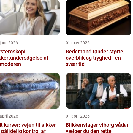
june 2026
01 may 2026
steroskopi:
Bedemand tønder støtte,
kkertundersøgelse af
overblik og tryghed i en
vmoderen
svær tid
april 2026
01 april 2026
t kurser: vejen til sikker
Blikkenslager viborg sådan
 pålidelig kontrol af
vælger du den rette