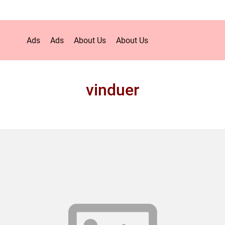
Ads
Ads
About Us
About Us
vinduer