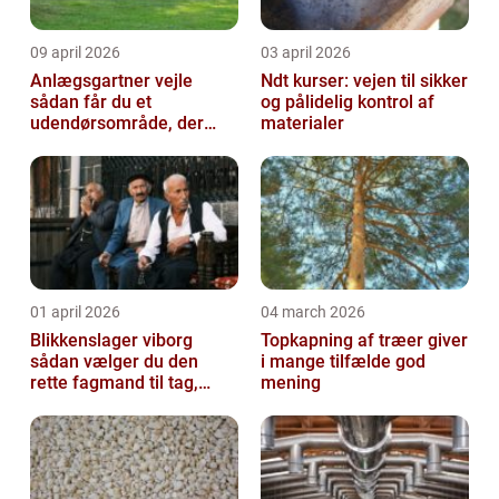
09 april 2026
03 april 2026
Anlægsgartner vejle
Ndt kurser: vejen til sikker
sådan får du et
og pålidelig kontrol af
udendørsområde, der
materialer
holder i mange år
01 april 2026
04 march 2026
Blikkenslager viborg
Topkapning af træer giver
sådan vælger du den
i mange tilfælde god
rette fagmand til tag,
mening
facade og vvs