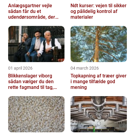
Anlægsgartner vejle
Ndt kurser: vejen til sikker
sådan får du et
og pålidelig kontrol af
udendørsområde, der
materialer
holder i mange år
01 april 2026
04 march 2026
Blikkenslager viborg
Topkapning af træer giver
sådan vælger du den
i mange tilfælde god
rette fagmand til tag,
mening
facade og vvs