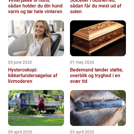
Vinterjakke til hund:
Solceller i odsherred:
sådan holder du din hund
sådan får du mest ud af
varm og tør hele vinteren
solen
03 june 2026
01 may 2026
Hysteroskopi:
Bedemand tønder støtte,
kikkertundersøgelse af
overblik og tryghed i en
livmoderen
svær tid
09 april 2026
03 april 2026