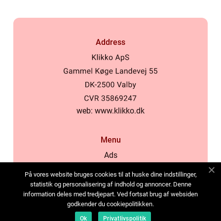
Address
web:
www.klikko.dk
Menu
Ads
About Us
På vores website bruges cookies til at huske dine indstillinger,
Cookies
statistik og personalisering af indhold og annoncer. Denne
information deles med tredjepart. Ved fortsat brug af websiden
Contact
godkender du cookiepolitikken.
Sitemap
Ok
Privatlivspolitik