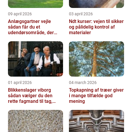
09 april 2026
03 april 2026
Anlægsgartner vejle
Ndt kurser: vejen til sikker
sådan får du et
og pålidelig kontrol af
udendørsområde, der
materialer
holder i mange år
01 april 2026
04 march 2026
Blikkenslager viborg
Topkapning af træer giver
sådan vælger du den
i mange tilfælde god
rette fagmand til tag,
mening
facade og vvs