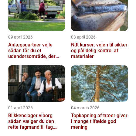
09 april 2026
03 april 2026
Anlægsgartner vejle
Ndt kurser: vejen til sikker
sådan får du et
og pålidelig kontrol af
udendørsområde, der
materialer
holder i mange år
01 april 2026
04 march 2026
Blikkenslager viborg
Topkapning af træer giver
sådan vælger du den
i mange tilfælde god
rette fagmand til tag,
mening
facade og vvs