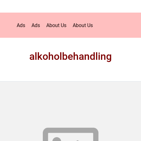
Ads
Ads
About Us
About Us
alkoholbehandling