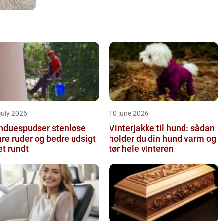
july 2026
10 june 2026
nduespudser stenløse
Vinterjakke til hund: sådan
are ruder og bedre udsigt
holder du din hund varm og
et rundt
tør hele vinteren