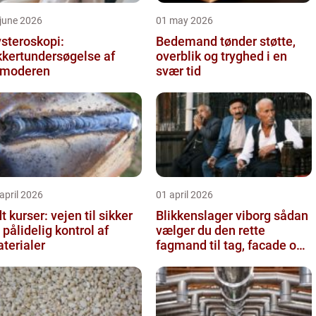
june 2026
01 may 2026
steroskopi:
Bedemand tønder støtte,
kkertundersøgelse af
overblik og tryghed i en
vmoderen
svær tid
april 2026
01 april 2026
t kurser: vejen til sikker
Blikkenslager viborg sådan
 pålidelig kontrol af
vælger du den rette
terialer
fagmand til tag, facade og
vvs