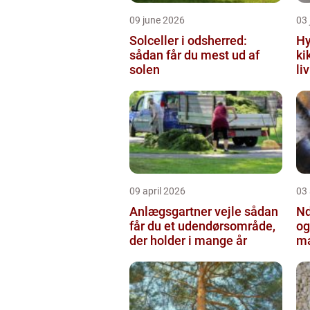
09 june 2026
03 
Solceller i odsherred:
Hy
sådan får du mest ud af
ki
solen
li
09 april 2026
03 
Anlægsgartner vejle sådan
Nd
får du et udendørsområde,
og
der holder i mange år
ma