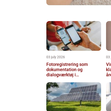
03 july 2026
03 
Fotoregistrering som
Vi
dokumentation og
kl
dialogværktøj i
år
byggeprojekter