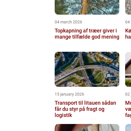
04 march 2026
04
Topkapning af træer giver i
Kø
mange tilfælde god mening
ha
15 january 2026
02
Transport til litauen sådan
Mur
får du styr på fragt og
væ
logistik
fa