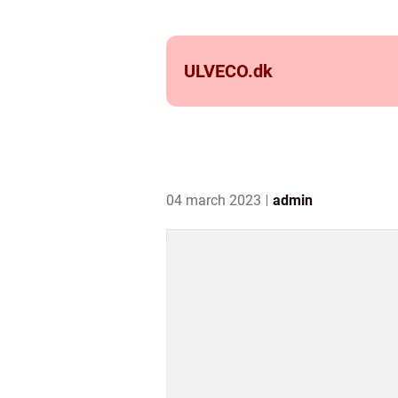
ULVECO.
dk
04 march 2023
admin