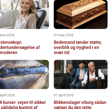
june 2026
01 may 2026
steroskopi:
Bedemand tønder støtte,
kkertundersøgelse af
overblik og tryghed i en
vmoderen
svær tid
april 2026
01 april 2026
t kurser: vejen til sikker
Blikkenslager viborg sådan
 pålidelig kontrol af
vælger du den rette