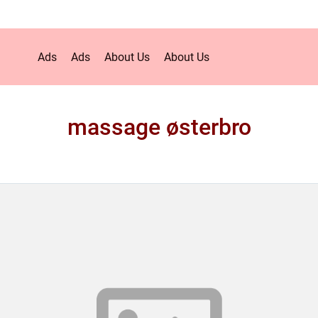
Ads
Ads
About Us
About Us
massage østerbro