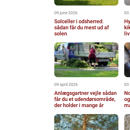
09 june 2026
03 
Solceller i odsherred:
Hy
sådan får du mest ud af
ki
solen
li
09 april 2026
03 
Anlægsgartner vejle sådan
Nd
får du et udendørsområde,
og
der holder i mange år
ma