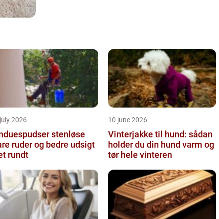
july 2026
10 june 2026
nduespudser stenløse
Vinterjakke til hund: sådan
are ruder og bedre udsigt
holder du din hund varm og
et rundt
tør hele vinteren