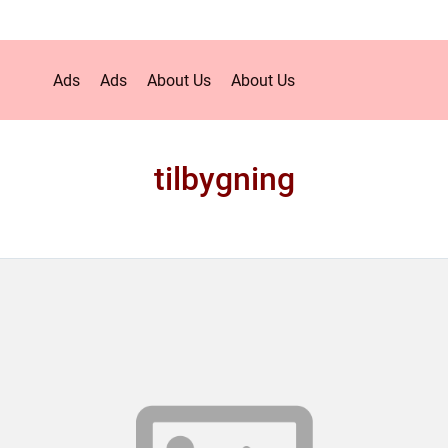
Ads
Ads
About Us
About Us
tilbygning