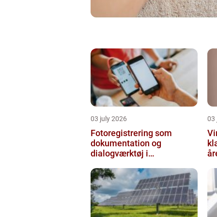
03 july 2026
03 
Fotoregistrering som
Vi
dokumentation og
kl
dialogværktøj i
år
byggeprojekter