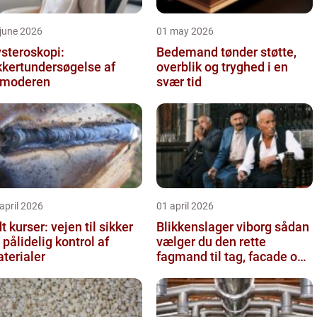
june 2026
01 may 2026
steroskopi:
Bedemand tønder støtte,
kkertundersøgelse af
overblik og tryghed i en
vmoderen
svær tid
april 2026
01 april 2026
t kurser: vejen til sikker
Blikkenslager viborg sådan
 pålidelig kontrol af
vælger du den rette
terialer
fagmand til tag, facade og
vvs