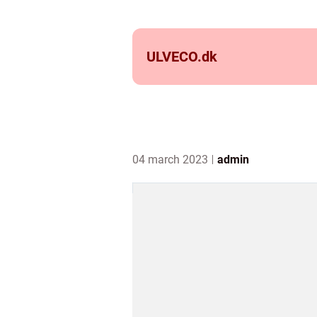
ULVECO.
dk
04 march 2023
admin