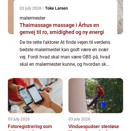
03 july 2026
Toke Larsen
malermester
Thaimassage massage i Århus en
genvej til ro, smidighed og ny energi
De tre rette faktorer At finde vejen til verdens
bedste malermester kan godt være en svær
vej. Fordi hvad skal man være OBS på, hvad
skal en malermester kunne, og hvordan skal
man finde frem til den rette? Der er mange
gode ti...
03 july 2026
03 july 2026
Fotoregistrering som
Vinduespudser stenløse