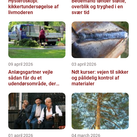
Hysteroskopi:
Bedemand tønder støtte,
kikkertundersøgelse af
overblik og tryghed i en
livmoderen
svær tid
09 april 2026
03 april 2026
Anlægsgartner vejle
Ndt kurser: vejen til sikker
sådan får du et
og pålidelig kontrol af
udendørsområde, der
materialer
holder i mange år
01 april 2026
04 march 2026