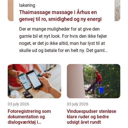
lakering
Thaimassage massage i Århus en
genvej til ro, smidighed og ny energi
Der er mange muligheder for at give den
gamle bil et nyt look. For hvis den ikke fejler
noget, er det jo ikke altid, man har lyst til at
skulle ud og betale for en helt ny. Det gamle
og måske lidt triste udseende kan dog
optimeres på en l...
03 july 2026
03 july 2026
Fotoregistrering som
Vinduespudser stenløse
dokumentation og
klare ruder og bedre
dialogværktøj i
udsigt året rundt
byggeprojekter