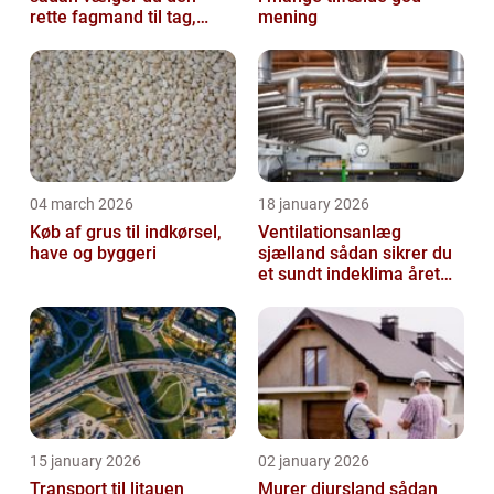
rette fagmand til tag,
mening
facade og vvs
04 march 2026
18 january 2026
Køb af grus til indkørsel,
Ventilationsanlæg
have og byggeri
sjælland sådan sikrer du
et sundt indeklima året
rundt
15 january 2026
02 january 2026
Transport til litauen
Murer djursland sådan