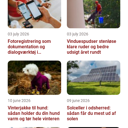
03 july 2026
03 july 2026
Fotoregistrering som
Vinduespudser stenløse
dokumentation og
klare ruder og bedre
dialogværktøj i
udsigt året rundt
byggeprojekter
10 june 2026
09 june 2026
Vinterjakke til hund:
Solceller i odsherred:
sådan holder du din hund
sådan får du mest ud af
varm og tør hele vinteren
solen