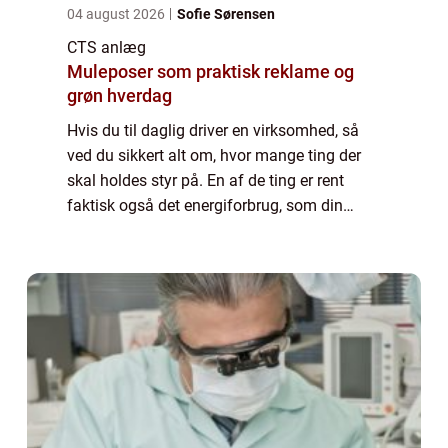
04 august 2026
Sofie Sørensen
CTS anlæg
Muleposer som praktisk reklame og
grøn hverdag
Hvis du til daglig driver en virksomhed, så
ved du sikkert alt om, hvor mange ting der
skal holdes styr på. En af de ting er rent
faktisk også det energiforbrug, som din
virksomhed har løbende. Energiforbruget
kan nemlig være ekstra svært at styre, j...