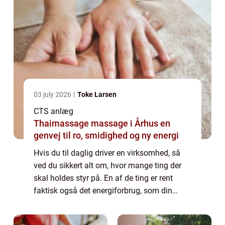
03 july 2026
Toke Larsen
CTS anlæg
Thaimassage massage i Århus en
genvej til ro, smidighed og ny energi
Hvis du til daglig driver en virksomhed, så
ved du sikkert alt om, hvor mange ting der
skal holdes styr på. En af de ting er rent
faktisk også det energiforbrug, som din
virksomhed har løbende. Energiforbruget
kan nemlig være ekstra svært at styre, j...