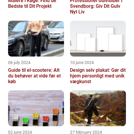
Malere i Køge: Find de
Professionel Gulvsliber i
Bedste til Dit Projekt
Svendborg: Giv Dit Gulv
Nyt Liv
06 july 2024
10 june 2024
Guide til el-scootere: Alt
Design selv plakat: Gør dit
du behøver at vide før et
hjem personligt med unik
køb
vægkunst
02 june 2024
27 february 2024