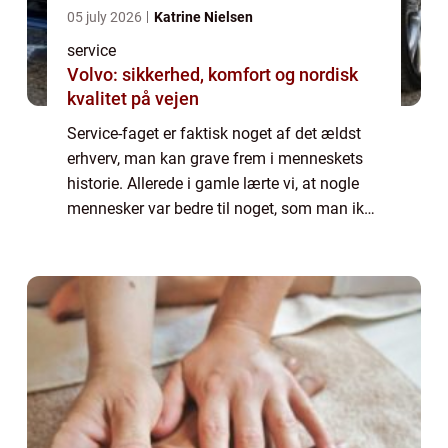
05 july 2026
Katrine Nielsen
service
Volvo: sikkerhed, komfort og nordisk
kvalitet på vejen
Service-faget er faktisk noget af det ældst
erhverv, man kan grave frem i menneskets
historie. Allerede i gamle lærte vi, at nogle
mennesker var bedre til noget, som man ikke
selv var, og skulle menneskeracen komme
fremad, så var det bedre, at de kyn...