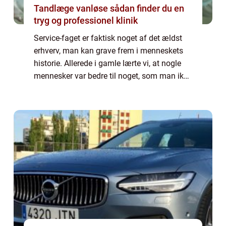
Tandlæge vanløse sådan finder du en
tryg og professionel klinik
Service-faget er faktisk noget af det ældst
erhverv, man kan grave frem i menneskets
historie. Allerede i gamle lærte vi, at nogle
mennesker var bedre til noget, som man ikke
selv var, og skulle menneskeracen komme
fremad, så var det bedre, at de kyn...