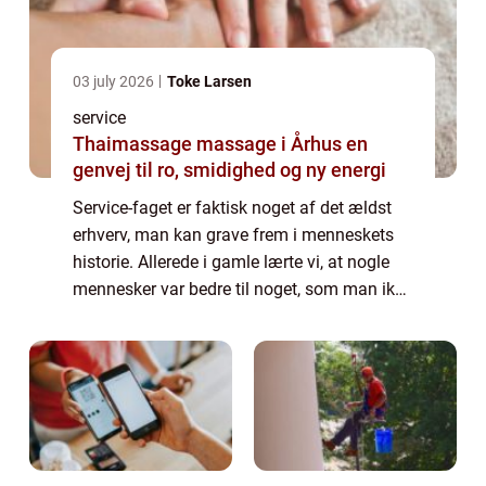
03 july 2026
Toke Larsen
service
Thaimassage massage i Århus en
genvej til ro, smidighed og ny energi
Service-faget er faktisk noget af det ældst
erhverv, man kan grave frem i menneskets
historie. Allerede i gamle lærte vi, at nogle
mennesker var bedre til noget, som man ikke
selv var, og skulle menneskeracen komme
fremad, så var det bedre, at de kyn...