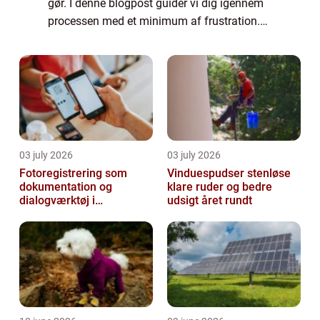
gør. I denne blogpost guider vi dig igennem
processen med et minimum af frustration.
Vi fortæller dig, hvorfor det er nødvendigt at
skifte låse, og hvem du skal kont...
03 july 2026
03 july 2026
Fotoregistrering som
Vinduespudser stenløse
dokumentation og
klare ruder og bedre
dialogværktøj i
udsigt året rundt
byggeprojekter