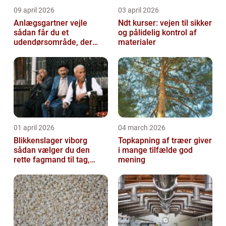
09 april 2026
03 april 2026
Anlægsgartner vejle
Ndt kurser: vejen til sikker
sådan får du et
og pålidelig kontrol af
udendørsområde, der
materialer
holder i mange år
01 april 2026
04 march 2026
Blikkenslager viborg
Topkapning af træer giver
sådan vælger du den
i mange tilfælde god
rette fagmand til tag,
mening
facade og vvs