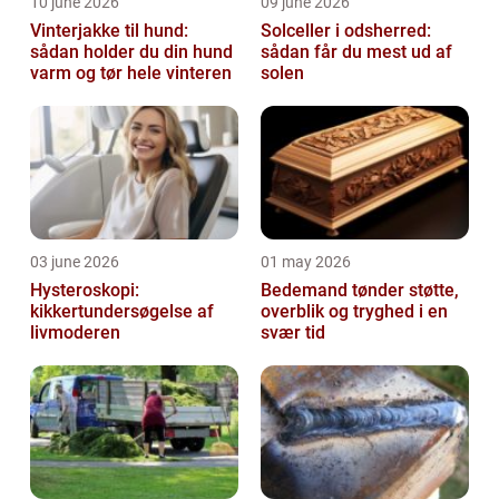
10 june 2026
09 june 2026
Vinterjakke til hund:
Solceller i odsherred:
sådan holder du din hund
sådan får du mest ud af
varm og tør hele vinteren
solen
03 june 2026
01 may 2026
Hysteroskopi:
Bedemand tønder støtte,
kikkertundersøgelse af
overblik og tryghed i en
livmoderen
svær tid