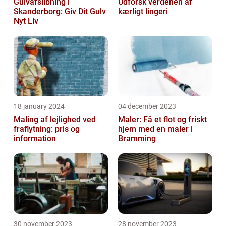
Gulvafslibning i
Udforsk verdenen af
Skanderborg: Giv Dit Gulv
kærligt lingeri
Nyt Liv
18 january 2024
04 december 2023
Maling af lejlighed ved
Maler: Få et flot og friskt
fraflytning: pris og
hjem med en maler i
information
Bramming
30 november 2023
28 november 2023