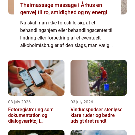
Thaimassage massage i Århus en
genvej til ro, smidighed og ny energi
Nu skal man ikke forestille sig, at et
behandlingshjem eller behandlingscenter til
lindring eller forbedring af et eventuelt
alkoholmisbrug er af den slags, man vælger
mellem som var det en blandselv-slikbutik.
For du kan være vis på...
03 july 2026
03 july 2026
Fotoregistrering som
Vinduespudser stenløse
dokumentation og
klare ruder og bedre
dialogværktøj i
udsigt året rundt
byggeprojekter