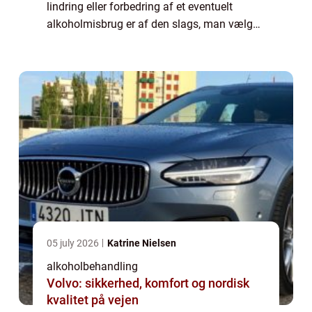
lindring eller forbedring af et eventuelt
alkoholmisbrug er af den slags, man vælger
mellem som var det en blandselv-slikbutik.
For du kan være vis på...
05 july 2026
Katrine Nielsen
alkoholbehandling
Volvo: sikkerhed, komfort og nordisk
kvalitet på vejen