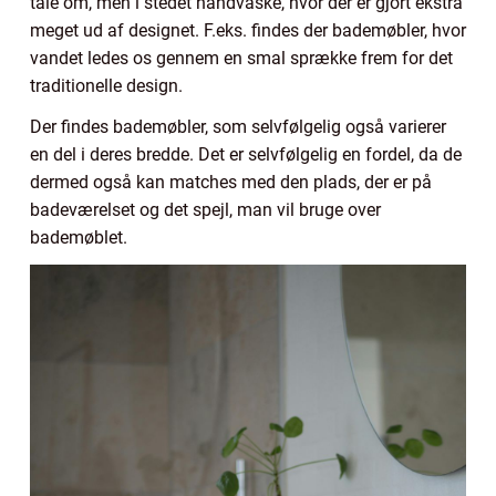
tale om, men i stedet håndvaske, hvor der er gjort ekstra
meget ud af designet. F.eks. findes der bademøbler, hvor
vandet ledes os gennem en smal sprække frem for det
traditionelle design.
Der findes bademøbler, som selvfølgelig også varierer
en del i deres bredde. Det er selvfølgelig en fordel, da de
dermed også kan matches med den plads, der er på
badeværelset og det spejl, man vil bruge over
bademøblet.