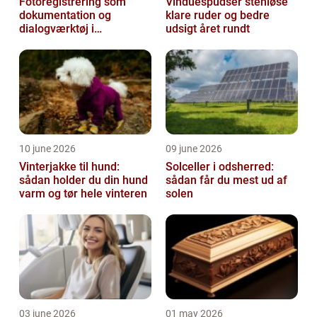
Fotoregistrering som
Vinduespudser stenløse
dokumentation og
klare ruder og bedre
dialogværktøj i
udsigt året rundt
byggeprojekter
10 june 2026
09 june 2026
Vinterjakke til hund:
Solceller i odsherred:
sådan holder du din hund
sådan får du mest ud af
varm og tør hele vinteren
solen
03 june 2026
01 may 2026