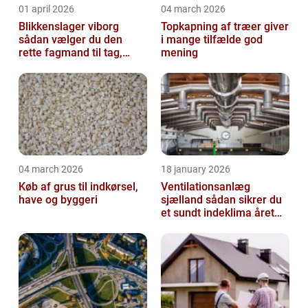
01 april 2026
04 march 2026
Blikkenslager viborg
Topkapning af træer giver
sådan vælger du den
i mange tilfælde god
rette fagmand til tag,
mening
facade og vvs
04 march 2026
18 january 2026
Køb af grus til indkørsel,
Ventilationsanlæg
have og byggeri
sjælland sådan sikrer du
et sundt indeklima året
rundt