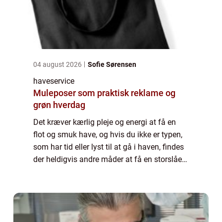
04 august 2026
Sofie Sørensen
haveservice
Muleposer som praktisk reklame og
grøn hverdag
Det kræver kærlig pleje og energi at få en
flot og smuk have, og hvis du ikke er typen,
som har tid eller lyst til at gå i haven, findes
der heldigvis andre måder at få en storslået
have på. Du kan købe dig fra havehjælp og
bo med præcis den have, du...