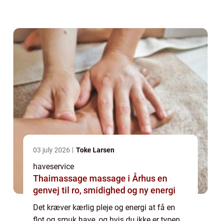
have på. Du kan købe dig fra havehjælp og
bo med præcis den have, du...
03 july 2026
Toke Larsen
haveservice
Thaimassage massage i Århus en
genvej til ro, smidighed og ny energi
Det kræver kærlig pleje og energi at få en
flot og smuk have, og hvis du ikke er typen,