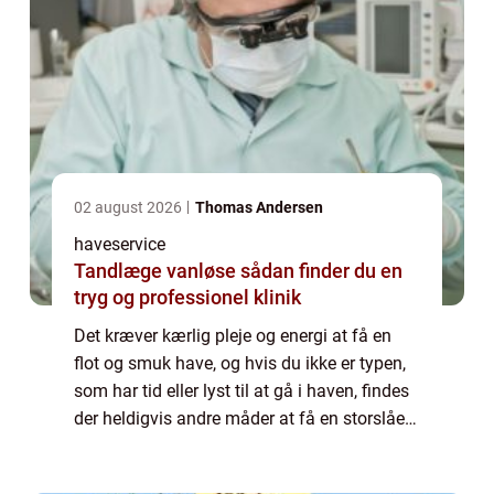
02 august 2026
Thomas Andersen
haveservice
Tandlæge vanløse sådan finder du en
tryg og professionel klinik
Det kræver kærlig pleje og energi at få en
flot og smuk have, og hvis du ikke er typen,
som har tid eller lyst til at gå i haven, findes
der heldigvis andre måder at få en storslået
have på. Du kan købe dig fra havehjælp og
bo med præcis den have, du...