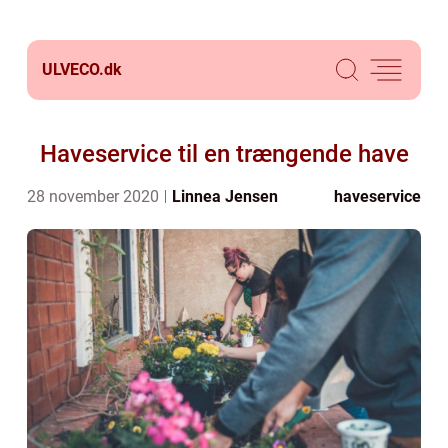
ULVECO.
dk
Haveservice til en trængende have
28 november 2020
Linnea Jensen
haveservice