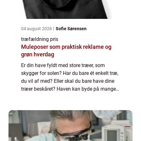
04 august 2026
Sofie Sørensen
træfældning pris
Muleposer som praktisk reklame og
grøn hverdag
Er din have fyldt med store træer, som
skygger for solen? Har du bare ét enkelt træ,
du vil af med? Eller skal du bare have dine
træer beskåret? Haven kan byde på mange
problemstillinger. Men hvordan løser du
dem? Kan du selv fælde træer? Hvem
tilbyd...