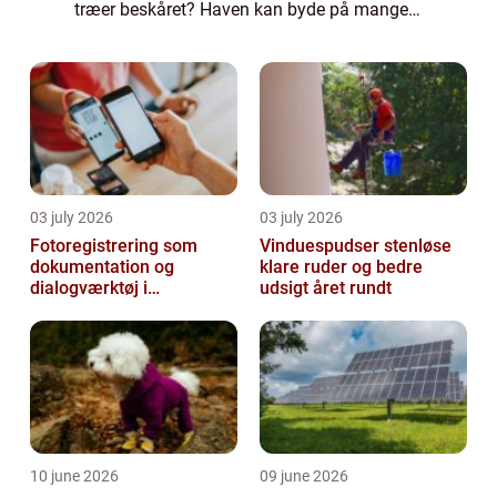
træer beskåret? Haven kan byde på mange
problemstillinger. Men hvordan løser du
dem? Kan du selv fælde træer? Hvem
tilbyd...
03 july 2026
03 july 2026
Fotoregistrering som
Vinduespudser stenløse
dokumentation og
klare ruder og bedre
dialogværktøj i
udsigt året rundt
byggeprojekter
10 june 2026
09 june 2026