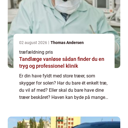
02 august 2026
Thomas Andersen
træfældning pris
Tandlæge vanløse sådan finder du en
tryg og professionel klinik
Er din have fyldt med store træer, som
skygger for solen? Har du bare ét enkelt træ,
du vil af med? Eller skal du bare have dine
træer beskåret? Haven kan byde på mange
problemstillinger. Men hvordan løser du
dem? Kan du selv fælde træer? Hvem
tilbyd...