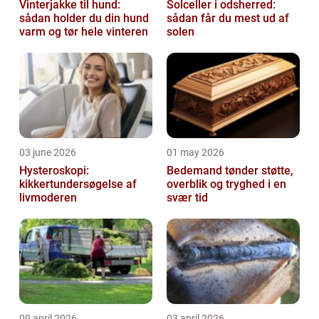
Vinterjakke til hund:
Solceller i odsherred:
sådan holder du din hund
sådan får du mest ud af
varm og tør hele vinteren
solen
03 june 2026
01 may 2026
Hysteroskopi:
Bedemand tønder støtte,
kikkertundersøgelse af
overblik og tryghed i en
livmoderen
svær tid
09 april 2026
03 april 2026