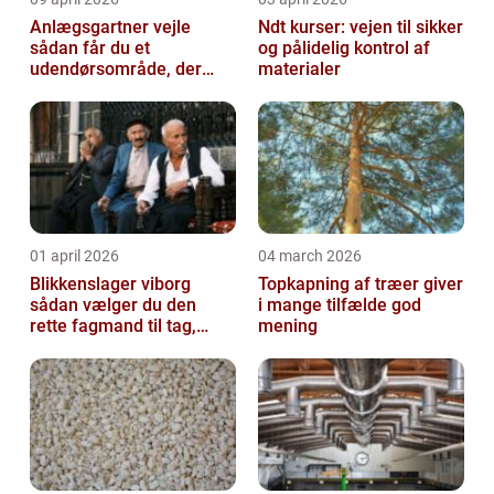
Anlægsgartner vejle
Ndt kurser: vejen til sikker
sådan får du et
og pålidelig kontrol af
udendørsområde, der
materialer
holder i mange år
01 april 2026
04 march 2026
Blikkenslager viborg
Topkapning af træer giver
sådan vælger du den
i mange tilfælde god
rette fagmand til tag,
mening
facade og vvs