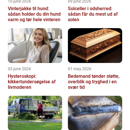
10 june 2026
09 june 2026
Vinterjakke til hund:
Solceller i odsherred:
sådan holder du din hund
sådan får du mest ud af
varm og tør hele vinteren
solen
03 june 2026
01 may 2026
Hysteroskopi:
Bedemand tønder støtte,
kikkertundersøgelse af
overblik og tryghed i en
livmoderen
svær tid