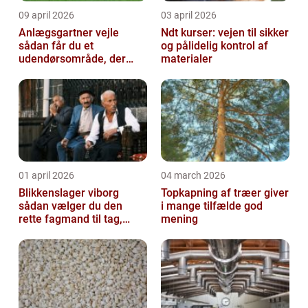
09 april 2026
03 april 2026
Anlægsgartner vejle
Ndt kurser: vejen til sikker
sådan får du et
og pålidelig kontrol af
udendørsområde, der
materialer
holder i mange år
01 april 2026
04 march 2026
Blikkenslager viborg
Topkapning af træer giver
sådan vælger du den
i mange tilfælde god
rette fagmand til tag,
mening
facade og vvs