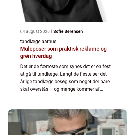
04 august 2026
Sofie Sørensen
tandlæge aarhus
Muleposer som praktisk reklame og
grøn hverdag
Det er de færreste som synes det er en fest
at gå til tandlæge. Langt de fleste ser det
årlige tandlæge besøg som noget der bare
skal overstås – og mange kommer af
samme grund ikke af sted. Hører du til den
sidst nævnte gruppe er det dog vigtigt at d...