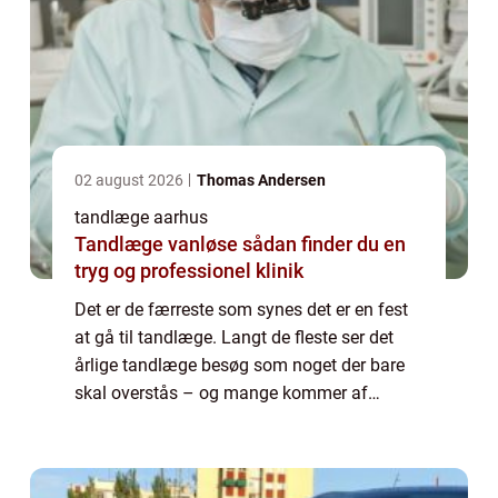
02 august 2026
Thomas Andersen
tandlæge aarhus
Tandlæge vanløse sådan finder du en
tryg og professionel klinik
Det er de færreste som synes det er en fest
at gå til tandlæge. Langt de fleste ser det
årlige tandlæge besøg som noget der bare
skal overstås – og mange kommer af
samme grund ikke af sted. Hører du til den
sidst nævnte gruppe er det dog vigtigt at d...