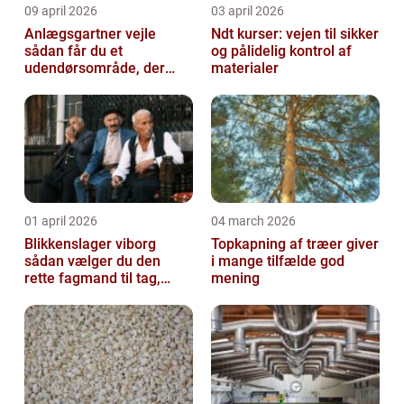
09 april 2026
03 april 2026
Anlægsgartner vejle
Ndt kurser: vejen til sikker
sådan får du et
og pålidelig kontrol af
udendørsområde, der
materialer
holder i mange år
01 april 2026
04 march 2026
Blikkenslager viborg
Topkapning af træer giver
sådan vælger du den
i mange tilfælde god
rette fagmand til tag,
mening
facade og vvs