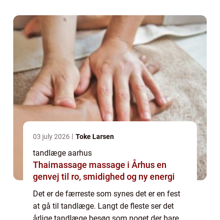
sidst nævnte gruppe er det dog vigtigt at d...
03 july 2026
Toke Larsen
tandlæge aarhus
Thaimassage massage i Århus en
genvej til ro, smidighed og ny energi
Det er de færreste som synes det er en fest
at gå til tandlæge. Langt de fleste ser det
årlige tandlæge besøg som noget der bare