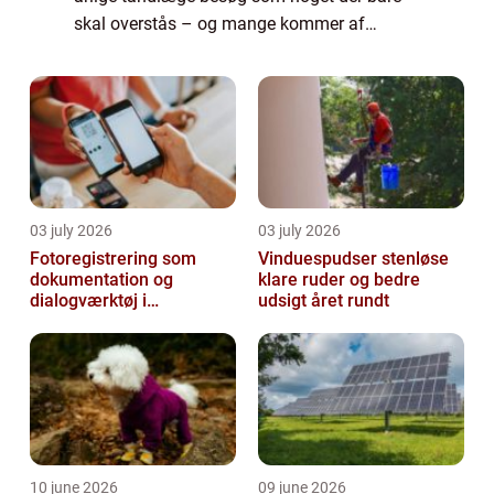
skal overstås – og mange kommer af
samme grund ikke af sted. Hører du til den
sidst nævnte gruppe er det dog vigtigt at d...
03 july 2026
03 july 2026
Fotoregistrering som
Vinduespudser stenløse
dokumentation og
klare ruder og bedre
dialogværktøj i
udsigt året rundt
byggeprojekter
10 june 2026
09 june 2026