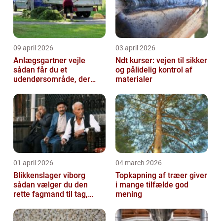
09 april 2026
03 april 2026
Anlægsgartner vejle
Ndt kurser: vejen til sikker
sådan får du et
og pålidelig kontrol af
udendørsområde, der
materialer
holder i mange år
01 april 2026
04 march 2026
Blikkenslager viborg
Topkapning af træer giver
sådan vælger du den
i mange tilfælde god
rette fagmand til tag,
mening
facade og vvs