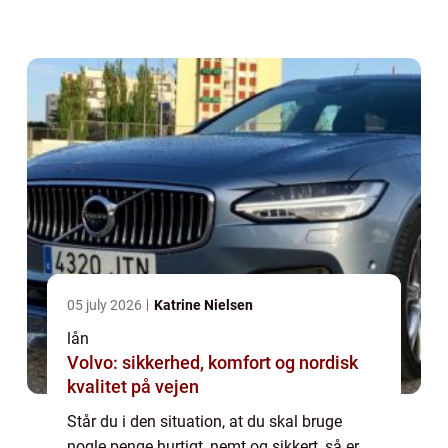
optage et kviklån. Der er også desværre
rigtig mange der glemmer at sætte sig ind ...
05 july 2026
Katrine Nielsen
lån
Volvo: sikkerhed, komfort og nordisk
kvalitet på vejen
Står du i den situation, at du skal bruge
nogle penge hurtigt, nemt og sikkert, så er