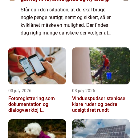
Står du i den situation, at du skal bruge
nogle penge hurtigt, nemt og sikkert, så er
kviklånet måske en mulighed. Der findes i
dag rigtig mange danskere der vælger at
optage et kviklån. Der er også desværre
rigtig mange der glemmer at sætte sig ind ...
03 july 2026
03 july 2026
Fotoregistrering som
Vinduespudser stenløse
dokumentation og
klare ruder og bedre
dialogværktøj i
udsigt året rundt
byggeprojekter