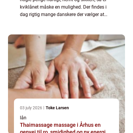
kviklånet måske en mulighed. Der findes i
dag rigtig mange danskere der vælger at
optage et kviklån. Der er også desværre
rigtig mange der glemmer at sætte sig ind ...
03 july 2026
Toke Larsen
lån
Thaimassage massage i Århus en
genvej til ro, smidighed og ny energi