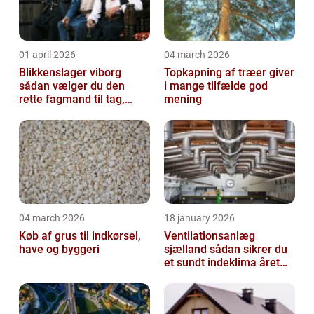
01 april 2026
04 march 2026
Blikkenslager viborg
Topkapning af træer giver
sådan vælger du den
i mange tilfælde god
rette fagmand til tag,
mening
facade og vvs
04 march 2026
18 january 2026
Køb af grus til indkørsel,
Ventilationsanlæg
have og byggeri
sjælland sådan sikrer du
et sundt indeklima året
rundt