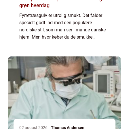
grøn hverdag
Fyrretræsgulv er utrolig smukt. Det falder
specielt godt ind med den populære
nordiske stil, som man ser i mange danske
hjem. Men hvor køber du de smukke
fyrretræsplanker til dit gulv? Kan du lægge
gulvet selv? Læs meget mere i denne artikel.
Derfor ...
02 august 2026
Thomas Andersen