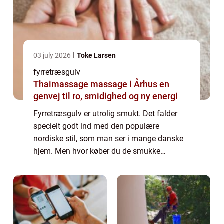
03 july 2026
Toke Larsen
fyrretræsgulv
Thaimassage massage i Århus en
genvej til ro, smidighed og ny energi
Fyrretræsgulv er utrolig smukt. Det falder
specielt godt ind med den populære
nordiske stil, som man ser i mange danske
hjem. Men hvor køber du de smukke
fyrretræsplanker til dit gulv? Kan du lægge
gulvet selv? Læs meget mere i denne artikel.
Derfor ...