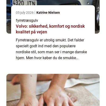
05 july 2026
Katrine Nielsen
fyrretræsgulv
Volvo: sikkerhed, komfort og nordisk
kvalitet på vejen
Fyrretræsgulv er utrolig smukt. Det falder
specielt godt ind med den populære
nordiske stil, som man ser i mange danske
hjem. Men hvor køber du de smukke
fyrretræsplanker til dit gulv? Kan du lægge
gulvet selv? Læs meget mere i denne artikel.
Derfor ...