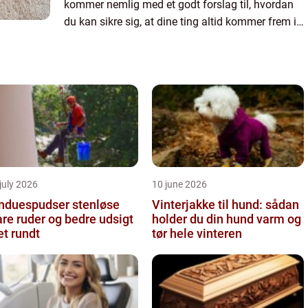
kommer nemlig med et godt forslag til, hvordan
du kan sikre sig, at dine ting altid kommer frem i
hel stand. Når først man har overleveret pakken til
tran...
july 2026
10 june 2026
nduespudser stenløse
Vinterjakke til hund: sådan
are ruder og bedre udsigt
holder du din hund varm og
et rundt
tør hele vinteren