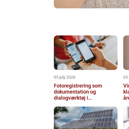
03 july 2026
03 
Fotoregistrering som
Vi
dokumentation og
kl
dialogværktøj i
år
byggeprojekter