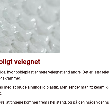
oligt velegnet
lfælde, hvor bobleplast er mere velegnet end andre. Det er især re
ler skrammer.
s med at bruge almindelig plastik. Men sender man fx keramik ell
t.
e, at tingene kommer frem i hel stand, og på den måde yder man