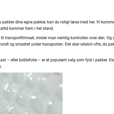
du pakker dine egne pakker, kan du roligt læse med her. Vi kommer
 altid kommer frem i hel stand.
til transportfirmaet, mister man nemlig kontrollen over den. Og d
rundt og smadret under transporten. Det sker relativt ofte, da pak
last – eller boblefolie – er et populært valg som fyld i pakker. De
s.