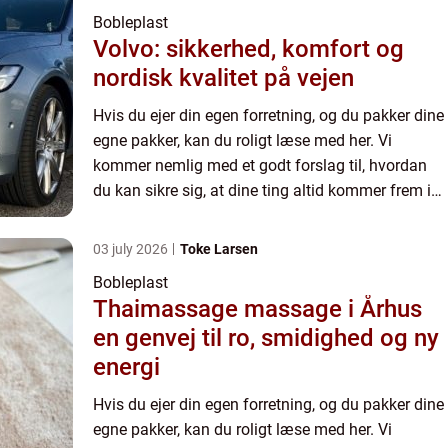
Bobleplast
Volvo: sikkerhed, komfort og
nordisk kvalitet på vejen
Hvis du ejer din egen forretning, og du pakker dine
egne pakker, kan du roligt læse med her. Vi
kommer nemlig med et godt forslag til, hvordan
du kan sikre sig, at dine ting altid kommer frem i
hel stand. Når først man har overleveret pakken til
tran...
03 july 2026
Toke Larsen
Bobleplast
Thaimassage massage i Århus
en genvej til ro, smidighed og ny
energi
Hvis du ejer din egen forretning, og du pakker dine
egne pakker, kan du roligt læse med her. Vi