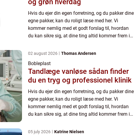
og grøn hverdag
Hvis du ejer din egen forretning, og du pakker dine
egne pakker, kan du roligt læse med her. Vi
kommer nemlig med et godt forslag til, hvordan
du kan sikre sig, at dine ting altid kommer frem i
hel stand. Når først man har overleveret pakken til
tran...
02 august 2026
Thomas Andersen
Bobleplast
Tandlæge vanløse sådan finder
du en tryg og professionel klinik
Hvis du ejer din egen forretning, og du pakker dine
egne pakker, kan du roligt læse med her. Vi
kommer nemlig med et godt forslag til, hvordan
du kan sikre sig, at dine ting altid kommer frem i
hel stand. Når først man har overleveret pakken til
tran...
05 july 2026
Katrine Nielsen