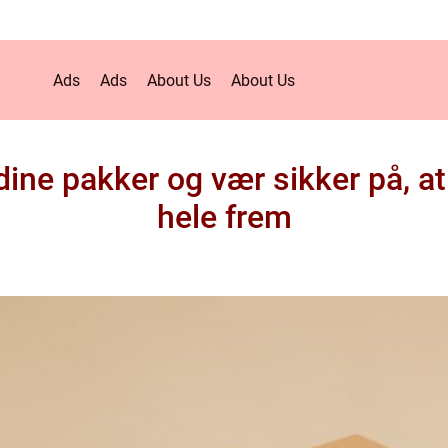
Ads
Ads
About Us
About Us
 dine pakker og vær sikker på, a
hele frem