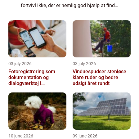
fortvivl ikke, der er nemlig god hjælp at finde
her. Læs bare med. Sådan finder du hjælp til
projektledelse i Odense ...
03 july 2026
03 july 2026
Fotoregistrering som
Vinduespudser stenløse
dokumentation og
klare ruder og bedre
dialogværktøj i
udsigt året rundt
byggeprojekter
10 june 2026
09 june 2026