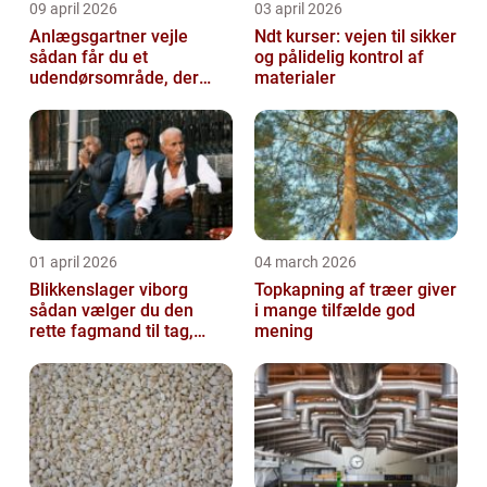
09 april 2026
03 april 2026
Anlægsgartner vejle
Ndt kurser: vejen til sikker
sådan får du et
og pålidelig kontrol af
udendørsområde, der
materialer
holder i mange år
01 april 2026
04 march 2026
Blikkenslager viborg
Topkapning af træer giver
sådan vælger du den
i mange tilfælde god
rette fagmand til tag,
mening
facade og vvs