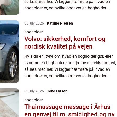
så læs med her. Vi kigger nærmere på, hvad en
bogholder er, og hvilke opgaver en bogholder
typisk vil varetage for din virksomhed. Derudover
forklarer...
05 july 2026
Katrine Nielsen
bogholder
Volvo: sikkerhed, komfort og
nordisk kvalitet på vejen
Hvis du er i tvivl om, hvad en bogholder gør, eller
hvordan en bogholder kan hjælpe din virksomhed,
så læs med her. Vi kigger nærmere på, hvad en
bogholder er, og hvilke opgaver en bogholder
typisk vil varetage for din virksomhed. Derudover
forklarer...
03 july 2026
Toke Larsen
bogholder
Thaimassage massage i Århus
en genvej til ro, smidighed og ny