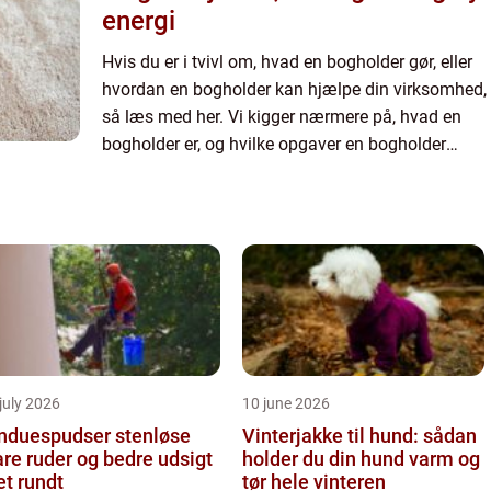
energi
Hvis du er i tvivl om, hvad en bogholder gør, eller
hvordan en bogholder kan hjælpe din virksomhed,
så læs med her. Vi kigger nærmere på, hvad en
bogholder er, og hvilke opgaver en bogholder
typisk vil varetage for din virksomhed. Derudover
forklarer...
july 2026
10 june 2026
nduespudser stenløse
Vinterjakke til hund: sådan
are ruder og bedre udsigt
holder du din hund varm og
et rundt
tør hele vinteren