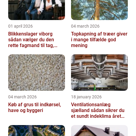
01 april 2026
04 march 2026
Blikkenslager viborg
Topkapning af træer giver
sådan vælger du den
i mange tilfælde god
rette fagmand til tag,
mening
facade og vvs
04 march 2026
18 january 2026
Køb af grus til indkørsel,
Ventilationsanlæg
have og byggeri
sjælland sådan sikrer du
et sundt indeklima året
rundt