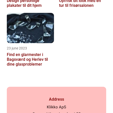
Design personlige
Opfrisk dit look med en
plakater til dit hjem
tur til frisørsalonen
23 june 2023
Find en glarmester i
Bagsværd og Herlev til
dine glasproblemer
Address