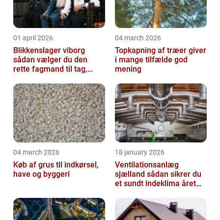
01 april 2026
04 march 2026
Blikkenslager viborg
Topkapning af træer giver
sådan vælger du den
i mange tilfælde god
rette fagmand til tag,
mening
facade og vvs
04 march 2026
18 january 2026
Køb af grus til indkørsel,
Ventilationsanlæg
have og byggeri
sjælland sådan sikrer du
et sundt indeklima året
rundt