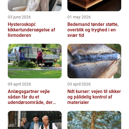
03 june 2026
01 may 2026
Hysteroskopi:
Bedemand tønder støtte,
kikkertundersøgelse af
overblik og tryghed i en
livmoderen
svær tid
09 april 2026
03 april 2026
Anlægsgartner vejle
Ndt kurser: vejen til sikker
sådan får du et
og pålidelig kontrol af
udendørsområde, der
materialer
holder i mange år