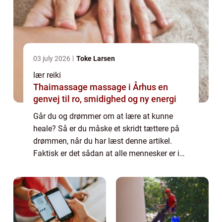
03 july 2026
Toke Larsen
lær reiki
Thaimassage massage i Århus en
genvej til ro, smidighed og ny energi
Går du og drømmer om at lære at kunne
heale? Så er du måske et skridt tættere på
drømmen, når du har læst denne artikel.
Faktisk er det sådan at alle mennesker er i
stand til at heale enten helt ubevidst eller
bevidst. Der kan være forskel på, hvor m...