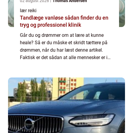
02 august 2026
Thomas Andersen
lær reiki
Tandlæge vanløse sådan finder du en
tryg og professionel klinik
Går du og drømmer om at lære at kunne
heale? Så er du måske et skridt tættere på
drømmen, når du har læst denne artikel.
Faktisk er det sådan at alle mennesker er i
stand til at heale enten helt ubevidst eller
bevidst. Der kan være forskel på, hvor m...