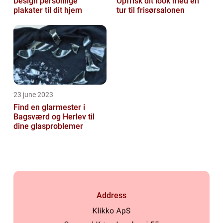
Design personlige
Opfrisk dit look med en
plakater til dit hjem
tur til frisørsalonen
23 june 2023
Find en glarmester i
Bagsværd og Herlev til
dine glasproblemer
Address