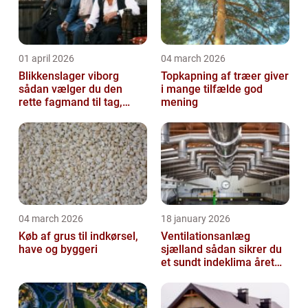
01 april 2026
04 march 2026
Blikkenslager viborg
Topkapning af træer giver
sådan vælger du den
i mange tilfælde god
rette fagmand til tag,
mening
facade og vvs
04 march 2026
18 january 2026
Køb af grus til indkørsel,
Ventilationsanlæg
have og byggeri
sjælland sådan sikrer du
et sundt indeklima året
rundt