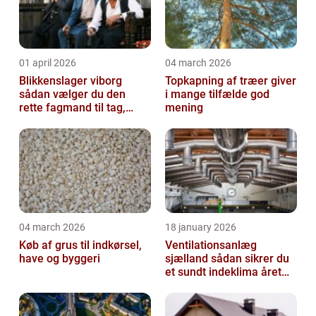
01 april 2026
04 march 2026
Blikkenslager viborg
Topkapning af træer giver
sådan vælger du den
i mange tilfælde god
rette fagmand til tag,
mening
facade og vvs
04 march 2026
18 january 2026
Køb af grus til indkørsel,
Ventilationsanlæg
have og byggeri
sjælland sådan sikrer du
et sundt indeklima året
rundt