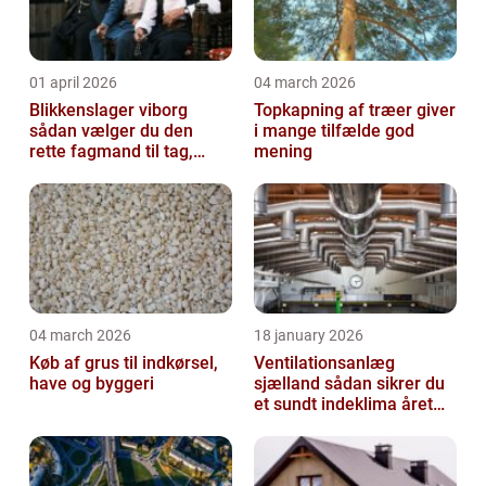
01 april 2026
04 march 2026
Blikkenslager viborg
Topkapning af træer giver
sådan vælger du den
i mange tilfælde god
rette fagmand til tag,
mening
facade og vvs
04 march 2026
18 january 2026
Køb af grus til indkørsel,
Ventilationsanlæg
have og byggeri
sjælland sådan sikrer du
et sundt indeklima året
rundt