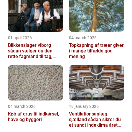
01 april 2026
04 march 2026
Blikkenslager viborg
Topkapning af træer giver
sådan vælger du den
i mange tilfælde god
rette fagmand til tag,
mening
facade og vvs
04 march 2026
18 january 2026
Køb af grus til indkørsel,
Ventilationsanlæg
have og byggeri
sjælland sådan sikrer du
et sundt indeklima året
rundt