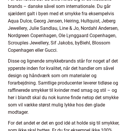
brands – danske såvel som internationale. Du går
sjældent galt i byen med et smykke fra eksempelvis
Aqua Dulce, Georg Jensen, Heiring, Hultquist, Jeberg
Jewellery, Julie Sandlau, Line & Jo, Nordahl Andersen,
Nordgreen Copenhagen, Ole Lynggaard Copenhagen,
Scrouples Jewellery, Sif Jakobs, byBiehl, Blossom
Copenhagen eller Gucci.
Disse og lignende smykkebrands står for noget af det
ypperste inden for kvalitet, når det handler om såvel
design og håndværk som om materialer og
forarbejdning. Samtlige producenter leverer tidløse og
raffinerede smykker til kvinder med smag og stil – og
her i blandt skal du nok kunne finde netop det smykke
som vil vække størst mulig lykke hos den glade
modtager.
For det andet er det en god idé at holde sig til smykker,
som ikke skal byttes. Er du for eksempel ikke 100%