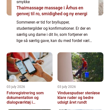
smykke
Thaimassage massage i Århus en
genvej til ro, smidighed og ny energi
Sommeren er tid for bryllupper,
studentergilder og konfirmationer. Er der en
særlig ung dame i dit liv, som fortjener en
lige så særlig gave, kan du med fordel vælge
at give hende et smykke. Hvordan udvælger
jeg det perf...
03 july 2026
03 july 2026
Fotoregistrering som
Vinduespudser stenløse
dokumentation og
klare ruder og bedre
dialogværktøj i
udsigt året rundt
byggeprojekter