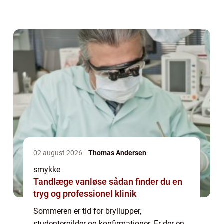
at give hende et smykke. Hvordan udvælger
jeg det perf...
02 august 2026
Thomas Andersen
smykke
Tandlæge vanløse sådan finder du en
tryg og professionel klinik
Sommeren er tid for bryllupper,
studentergilder og konfirmationer. Er der en