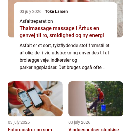
03 july 2026
Toke Larsen
Asfaltreparation
Thaimassage massage i Århus en
genvej til ro, smidighed og ny energi
Asfalt er et sort, tyktflydende stof fremstillet
af olie, der i vid udstrækning anvendes til at
brolægge veje, indkørsler og
parkeringspladser. Det bruges også ofte
som tagdækningsmateriale og fugemasse.
Asfalt har mange fordele i forhold til andre
b...
03 july 2026
03 july 2026
Fotoregistrering som
Vinduespudser stenløse