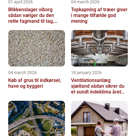
01 april 2026
04 march 2026
Blikkenslager viborg
Topkapning af træer giver
sådan vælger du den
i mange tilfælde god
rette fagmand til tag,
mening
facade og vvs
04 march 2026
18 january 2026
Køb af grus til indkørsel,
Ventilationsanlæg
have og byggeri
sjælland sådan sikrer du
et sundt indeklima året
rundt