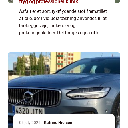
tryg og professionel klinik
Asfalt er et sort, tyktflydende stof fremstillet
af olie, der i vid udstrækning anvendes til at
brolægge veje, indkørsler og
parkeringspladser. Det bruges også ofte
som tagdækningsmateriale og fugemasse.
Asfalt har mange fordele i forhold til andre
b...
05 july 2026
Katrine Nielsen