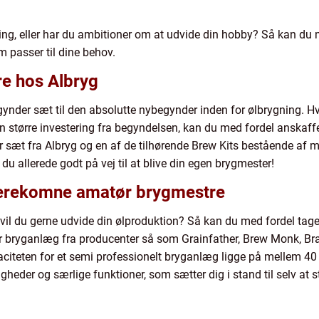
ng, eller har du ambitioner om at udvide din hobby? Så kan du m
 passer til dine behov.
re hos Albryg
begynder sæt til den absolutte nybegynder inden for ølbrygning. 
en større investering fra begyndelsen, kan du med fordel anskaf
r sæt fra Albryg og en af de tilhørende Brew Kits bestående af m
du allerede godt på vej til at blive din egen brygmester!
iderekomne amatør brygmestre
g vil du gerne udvide din ølproduktion? Så kan du med fordel tag
er bryganlæg fra producenter så som Grainfather, Brew Monk, B
citeten for et semi professionelt bryganlæg ligge på mellem 40
gheder og særlige funktioner, som sætter dig i stand til selv at 