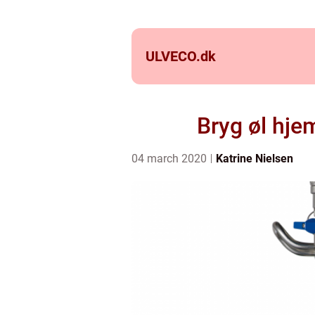
ULVECO.
dk
Bryg øl hje
04 march 2020
Katrine Nielsen