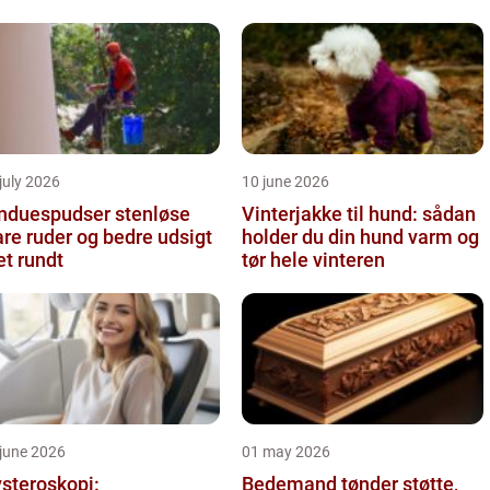
july 2026
10 june 2026
nduespudser stenløse
Vinterjakke til hund: sådan
are ruder og bedre udsigt
holder du din hund varm og
et rundt
tør hele vinteren
june 2026
01 may 2026
steroskopi:
Bedemand tønder støtte,