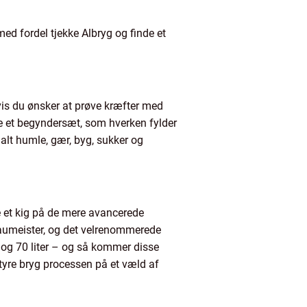
ed fordel tjekke Albryg og finde et
Hvis du ønsker at prøve kræfter med
fe et begyndersæt, som hverken fylder
alt humle, gær, byg, sukker og
e et kig på de mere avancerede
raumeister, og det velrenommerede
 og 70 liter – og så kommer disse
styre bryg processen på et væld af