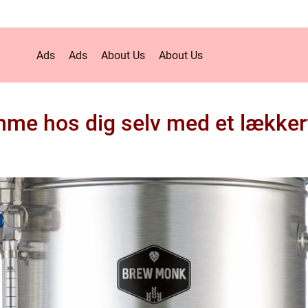
Ads
Ads
About Us
About Us
mme hos dig selv med et lække